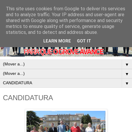
This site uses cookies from Google to deliver its services
and to analyze traffic. Your IP address and user-agent are
shared with Google along with performance and security
metrics to ensure quality of service, generate usage
statistics, and to detect and address abuse.
LEARN MORE
GOT IT
▼
▼
▼
CANDIDATURA